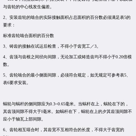
与齿轮的中心线发生偏差。
2、安装齿轮的啮合的实际接触面积占总面积的百分数必须满足表5的
要求：
标准齿轮啮合面积的百分数
3、铸齿的接触在试运后检查，不得小于齿宽工／3。
4、齿顶与齿根之间径向间隙，无论加工或铸造齿均不得小于0.20倍模
数。
5、齿轮啮合的最小侧面间隙，必须符合规定，如无规定可参考表5、
表6要求安装。
蜗轮与蜗杆的侧间隙应为0.3~0.65毫米。当蜗杆在上，蜗轮在下的，
其齿顶间隙不得大于I毫米。如蜗杆在下，蜗轮在上的夕其齿顶间隙不
应小于轴瓦上部间隙。
6、齿轮相互嘻合时，其齿宽不互相符合的长度，不得大于齿宽的