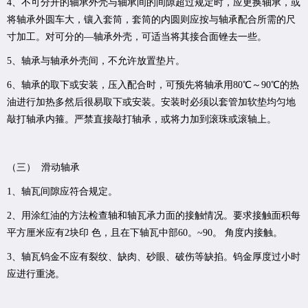
4、不可分开的轴承外壳与轴承间的间隙超过规定时，应更换轴承，或
将轴承外圆车大，镶入套筒，套筒的内圆则应按与轴承配合所需的尺
寸加工。对可分的—轴承外壳，可适当将其接合面锉去一些。
5、轴承与轴承外壳间，不允许放置垫片。
6、轴承的取下或安装，压入配合时，可预先将轴承用80℃～90℃的热
油进行加热多然后很易取下或安装。安装时必须以套管加软垫均匀地
敲打轴承内箍。严禁直接敲打轴承，或将力加到滚珠或滚轴上。
（三） 滑动轴承
1、轴瓦间隙应符合规定。
2、用涂红油的方法检查轴和轴瓦承力面的接触情况。要求接触面积每
平方厘米应有2块印 色，且在下轴瓦中部60。~90。 角度内接触。
3、轴瓦钨金不应有裂纹、缺肉、砂眼、破伤等缺掐。钨金厚度过小时
应进行重浇。