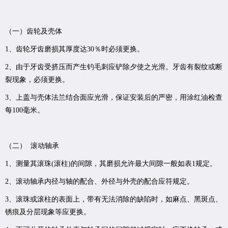
（一）齿轮及壳体
1、齿轮牙齿磨损其厚度达30％时必须更换。
2、由于牙齿受挤压而产生钓毛刺应铲除夕使之光滑。牙齿有裂纹或断
裂现象，必须更换。
3、上盖与壳体法兰结合面应光滑，保证安装后的严密，用涂红油检查
每100毫米。
（二） 滚动轴承
1、测量其滚珠(滚柱)的间隙，其磨损允许最大间隙一般如表1规定。
2、滚动轴承内径与轴的配合、外径与外壳的配合应符规定。
3、滚珠或滚柱的表面上，带有无法消除的缺陷时，如麻点、黑斑点、
锈痕及分层现象等应更换。