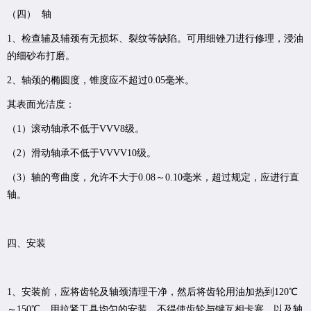
（四） 轴
1、检查辅及辅颈有无损坏、裂纹等缺陷。可用细锉刀进行修理，浸油
的细砂布打磨。
2、轴颈的椭圆度，锥度应不超过0.05毫米。
其表面光洁度：
（1）滚动轴承不低于VVV8级。
（2）滑动轴承不低于VVVV10级。
（3）轴的弯曲度，允许不大于0.08～0.10毫米，超过规定，应进行直
轴。
四、安装
1、安装前，应将齿轮及轴颈清理干净，然后将齿轮用油加热到120℃
～150℃，用拉紧工具均匀的安装，不得使齿轮与键互相卡塞，以及轴