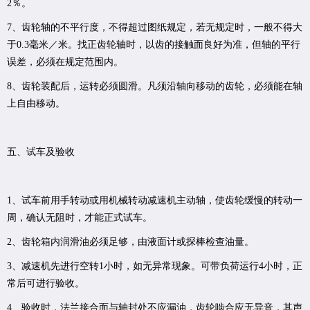
2％。
7、齿轮轴的不平行度，不得超过图纸规定，若无规定时，一般不得大
于0.3毫米／米。找正齿轮轴时，以齿的接触面良好为准，但轴的平行
误差，必须在规定范围内。
8、齿轮装配后，运转必须圆滑。凡须沿轴向移动的齿轮，必须能在轴
上自由移动。
五、
试车及验收
1、试车前用手转动或用机械转动减速机主动轴，使齿轮缓慢的转动一
周，确认无阻时，才能正式试车。
2、齿轮箱内润滑油必须足够，由液面计或探棒检查油量。
3、减速机先进行空转1小时，如无异常现象。可带负荷运行4小时，正
常后可进行验收。
4、验收时，法兰接合面与轴封处不应漏油，齿轮啮合应无异音，其声