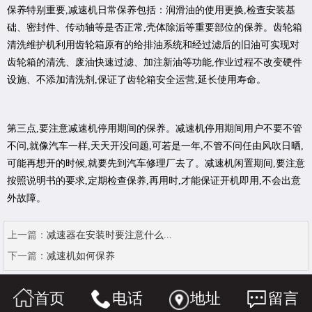
保养特别重要,减速机日常保养包括：润滑油的使用更换,检查安装基
础、密封件、传动轴等是否正常,壳体除洉等重要部位的保养。齿轮箱
清洗维护机利用齿轮箱原有的给排油系统和经过滤后的旧油可实现对
齿轮箱的清洗、废油快速过滤、加注新油等功能,作业过程不改变硬件
设施、不添加清洗剂,保证了齿轮箱安全运营,延长使用寿命。
第三点,要注意减速机停用期间的保养。减速机停用期间用户不要不管
不问,就像汽车一样,天天开没问题,可若是一年,不管不问任由风吹日晒,
可能再想开的时候,就要先到汽车修理厂去了。减速机闲置期间,要注意
按照说明书的要求,定期检查保养,再用时,才能保证开机即用,不会出意
外故障。
上一篇：
减速器在安装时要注意什么...
下一篇：
减速机如何保养
首页
电话
地址
留言