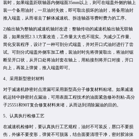
装时，如果端盖距联轴器内侧端面35mm以上，则可在端盖外侧的轴上
装一个备用油封，一旦油封失效，即可取出损坏的油封，将备用油封
推入端盖，从而省去了解体减速机、拆连轴器等费时费力的工序。
2)输出轴为整轴的减速机轴封改进：整轴传动的减速机输出轴无联轴
器，如果按照2.3.1方案改造，工作量太大也不现实。为减少工作量、
简化安装程序，设计了一种可剖分式端盖，并对开口式油封进行了尝
试。可剖分式端盖外侧车加工槽，装油封时先将弹簧取出，将油封锯
断呈开口状，从开口处将油封套在轴上，用粘接剂将开口对接，开口
向上，再装上弹簧，推入端盖即可。
4、采用新型密封材料
对于减速机静密封点泄漏可采用新型高分子修复材料粘堵。如果减速
机运转中静密封点漏油，可用表面工程技术的油面紧急修补剂粘-高分
子25551和90T复合修复材料来堵，从而达到消除漏油的目的。
5、认真执行检修工艺
在减速机检修时，要认真执行工艺规程，油封不可装反，唇口不要损
伤，外缘不要变形，弹簧不可脱落，结合面要清理干净，密封胶涂抹