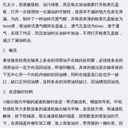
孔太小，容易被煤粉、油污堵塞，而且每次加油都要打开检查孔盖
板，打开一次就增加一次漏油的可能性，使原本不漏的地方也发生泄
漏。为此，制作了一种油杯式透气帽，并将原来薄的检查孔盖板改为
6mm厚，将油杯式透气帽焊在盖板上，透气孔直径为6mm，便于通
气，实现了均压，而且加油时从油杯中加油，不用打开检查孔盖板，
减少了漏油机会。
2、畅流
要使被齿轮甩在轴承上多余的润滑油不在轴封处积聚，必须使多余的
润滑油沿一定方向流回油池，即做到畅流。具体的做法是在轴承座的
下瓦中心开一个向机内倾斜的回油槽，同时在端盖直口处也开一缺
口，缺口正对回油槽，这样多余的润滑油经缺口、回油槽流回油池。
3、改进轴封结构
1)输出轴为半轴的减速机轴封改进：带式输送机、螺旋卸车机、叶轮
给煤机等大多数设备的减速机输出轴为半轴，改造较方便。将减速机
解体，拆下联轴器，取出减速机轴封端盖，按照配套的骨架油封尺
寸，在原端盖外侧车加工槽，装上骨架油封，带弹簧的一侧向里。回