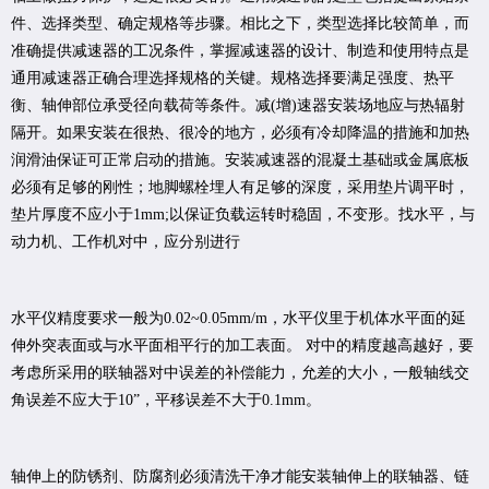
件、选择类型、确定规格等步骤。
相比之下，类型选择比较简单，而
准确提供减速器的工况条件，掌握减速器的设计、制造和使用特点是
通用减速器正确合理选择规格的关键。规格选择要满足强度、热平
衡、轴伸部位承受径向载荷等条件。
减(增)速器安装场地应与热辐射
隔开。如果安装在很热、很冷的地方，必须有冷却降温的措施和加热
润滑油保证可正常启动的措施。
安装减速器的混凝土基础或金属底板
必须有足够的刚性；地脚螺栓埋人有足够的深度，采用垫片调平时，
垫片厚度不应小于1mm;以保证负载运转时稳固，不变形。
找水平，与
动力机、工作机对中，应分别进行
水平仪精度要求一般为0.02~0.05mm/m，水平仪里于机体水平面的延
伸外突表面或与水平面相平行的加工表面。 对中的精度越高越好，要
考虑所采用的联轴器对中误差的补偿能力，允差的大小，一般轴线交
角误差不应大于10”，平移误差不大于0.1mm。
轴伸上的防锈剂、防腐剂必须清洗干净才能安装轴伸上的联轴器、链