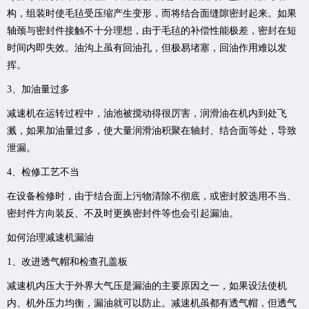
构，组装时使毛毡受压缩产生变形，而将结合面缝隙密封起来。如果
轴颈与密封件接触不十分理想，由于毛毡的补偿性能极差，密封在短
时间内即失效。油沟上虽有回油孔，但极易堵塞，回油作用难以发
挥。
3、加油量过多
减速机在运转过程中，油池被搅动得很厉害，润滑油在机内到处飞
溅，如果加油量过多，使大量润滑油积聚在轴封、结合面等处，导致
泄漏。
4、检修工艺不当
在设备检修时，由于结合面上污物清除不彻底，或密封胶选用不当、
密封件方向装反、不及时更换密封件等也会引起漏油。
如何治理减速机漏油
1、改进透气帽和检查孔盖板
减速机内压大于外界大气压是漏油的主要原因之一，如果设法使机
内、机外压力均衡，漏油就可以防止。减速机虽都有透气帽，但透气