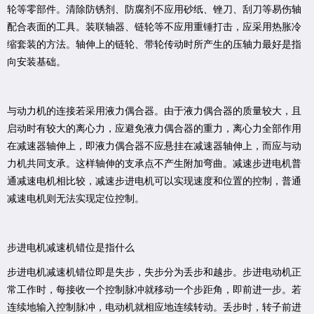
轮等零部件。清除防锈剂、防腐剂不应用砂纸、锉刀、刮刀等易伤轴
配合表面的工具。装联轴器、链轮等不应用重锤打击，应采用热胀冷
缩套装的方法。
轴伸上的链轮、带轮传动时所产生的压轴力最好是指
向安装基础。
与动力机的连接若采用液力偶合器。由于液力偶合器的质量较大，且
启动时有较大的离心力，应避免液力偶合器的重力，离心力全部作用
在减速器轴伸上，即液力偶合器不应悬挂在减速器轴伸上，而应与动
力机共同支承。这样轴伸的支承点不产生附加弯曲。
减速步进电机普
通减速电机相比较，减速步进电机可以实现速度和位置的控制，普通
减速电机则无法实现定位控制。
步进电机减速机错位是指什么
步进电机减速机错位即是失步，失步分为丢步和越步。步进电动机正
常工作时，每接收一个控制脉冲就移动一个步距角，即前进一步。若
连续地输入控制脉冲，电动机就相应地连续转动。丢步时，转子前进